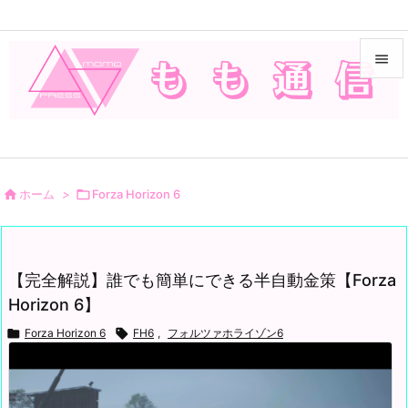


メニュ

サイド


ホーム
>

Forza Horizon 6
前へ

次へ
【完全解説】誰でも簡単にできる半自動金策【Forza

Horizon 6】
検索

Forza Horizon 6

FH6
,
フォルツァホライゾン6