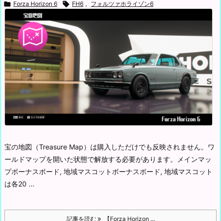

Forza Horizon 6

FH6
,
フォルツァホライゾン6
宝の地図（Treasure Map）は購入しただけでも反映されません。
ワ
ールドマップを開いた状態で解放する必要があります。
メインマッ
プボーナスボード, 地域マスコット
ボーナスボード, 地域マスコット
は各20 ...
記事を読む
【Forza Horizon ...