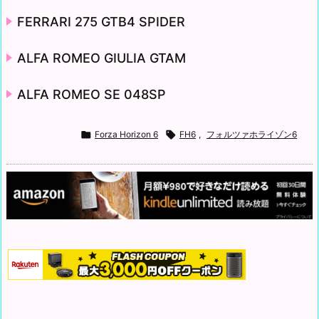
FERRARI 275 GTB4 SPIDER
ALFA ROMEO GIULIA GTAM
ALFA ROMEO SE 048SP

Forza Horizon 6

FH6
,
フォルツァホライゾン6