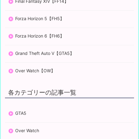
Final Fantasy XIV【FF14】
Forza Horizon 5【FH5】
Forza Horizon 6【FH6】
Grand Theft Auto V【GTA5】
Over Watch【OW】
各カテゴリーの記事一覧
GTA5
Over Watch