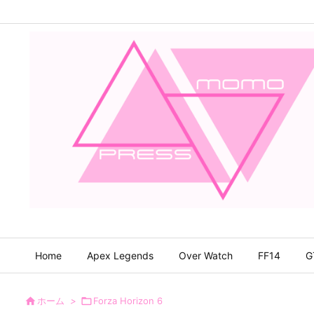
Home
Apex Legends
Over Watch
FF14
G

ホーム
>

Forza Horizon 6