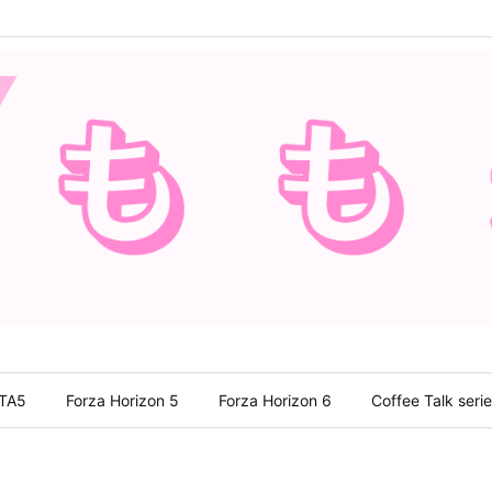
TA5
Forza Horizon 5
Forza Horizon 6
Coffee Talk seri