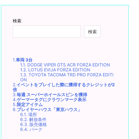
検索
検索
1.
車両 3台
1.1.
DODGE VIPER GTS ACR FORZA EDITION
1.2.
LOTUS EVIJA FORZA EDITION
1.3.
TOYOTA TACOMA TRD PRO FORZA EDITI
ON
2.
イベントをプレイした際に獲得するクレジットが2
倍
3.
毎週 スーパーホイールスピンを獲得
4.
ゲーマータグにクラウンマーク表示
5.
限定アイテム
6.
プレイヤーハウス「東京ハウス」
6.1.
場所
6.2.
解放条件
6.3.
販売価格
6.4.
パーク