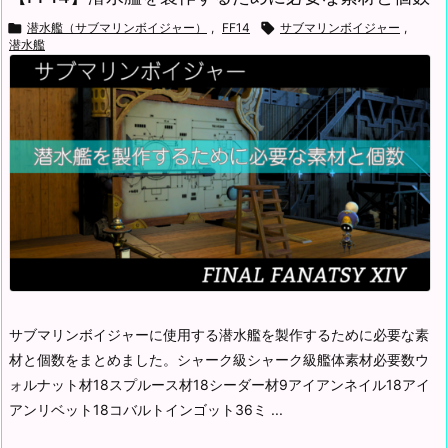

潜水艦（サブマリンボイジャー）
,
FF14

サブマリンボイジャー
,
潜水艦
サブマリンボイジャーに使用する潜水艦を製作するために必要な素
材と個数をまとめました。
シャーク級シャーク級艦体素材必要数ウ
ォルナット材18スプルース材18シーダー材9アイアンネイル18アイ
アンリベット18コバルトインゴット36ミ ...