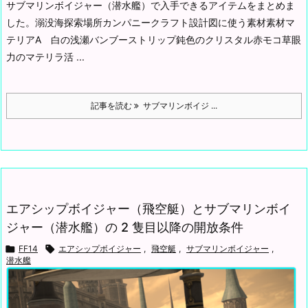
サブマリンボイジャー（潜水艦）で入手できるアイテムをまとめま
した。
溺没海探索場所カンパニークラフト
設計図に使う素材素材マ
テリアA 白の浅瀬バンブーストリップ
鈍色のクリスタル赤モコ草眼
力のマテリラ
活 ...
記事を読む
サブマリンボイジ ...
エアシップボイジャー（飛空艇）とサブマリンボイ
ジャー（潜水艦）の 2 隻目以降の開放条件

FF14

エアシップボイジャー
,
飛空艇
,
サブマリンボイジャー
,
潜水艦