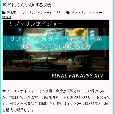
際どれくらい稼げるのか

潜水艦（サブマリンボイジャー）
,
FF14

サブマリンボイジャー
,
潜水艦
サブマリンボイジャー（潜水艦）金策は実際どれくらい稼げるの
か、検証していきます。
前提条件ルートと回収時間
OJルートのみで
す。回収と再出発は24時間ごとに行います。
パーツ構成
4隻とも同
じ構成で運用します。