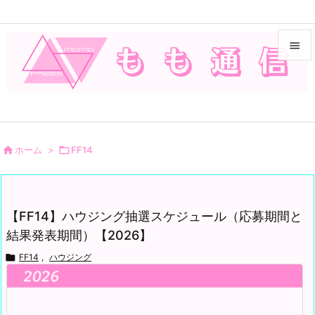


メニュ

サイド


ホーム
>

FF14
前へ

次へ
【FF14】ハウジング抽選スケジュール（応募期間と

結果発表期間）【2026】
検索

FF14
,
ハウジング