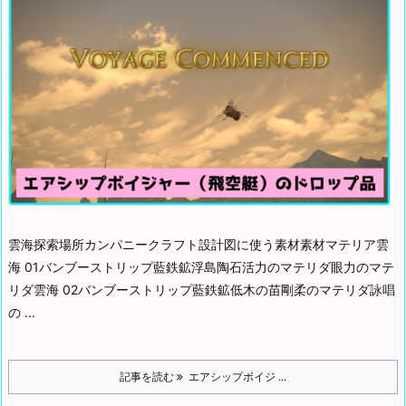
雲海探索場所カンパニークラフト
設計図に使う素材素材マテリア雲
海 01バンブーストリップ藍鉄鉱
浮島陶石活力のマテリダ
眼力のマテ
リダ雲海 02バンブーストリップ藍鉄鉱
低木の苗剛柔のマテリダ
詠唱
の ...
記事を読む
エアシップボイジ ...