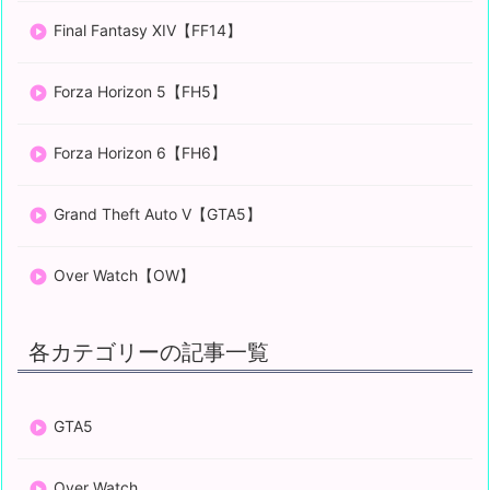
Final Fantasy XIV【FF14】
Forza Horizon 5【FH5】
Forza Horizon 6【FH6】
Grand Theft Auto V【GTA5】
Over Watch【OW】
各カテゴリーの記事一覧
GTA5
Over Watch