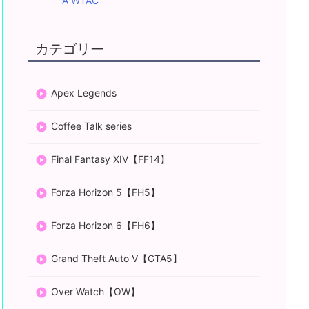
A WTAC
カテゴリー
Apex Legends
Coffee Talk series
Final Fantasy XIV【FF14】
Forza Horizon 5【FH5】
Forza Horizon 6【FH6】
Grand Theft Auto V【GTA5】
Over Watch【OW】