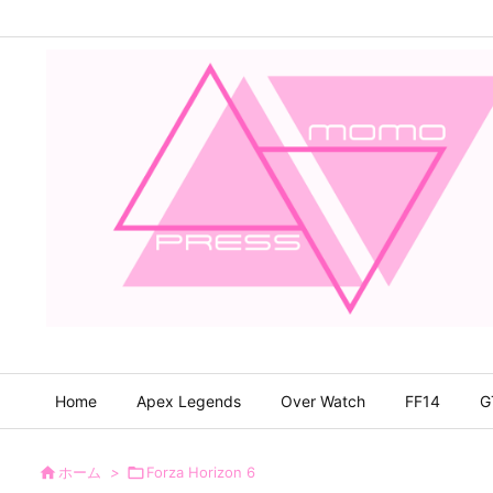
Home
Apex Legends
Over Watch
FF14
G

ホーム
>

Forza Horizon 6