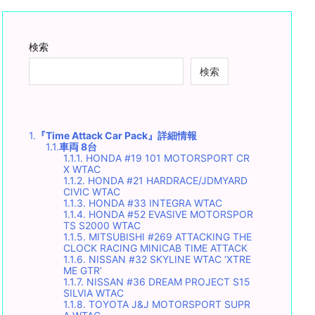
検索
検索
1.
『Time Attack Car Pack』詳細情報
1.1.
車両 8台
1.1.1.
HONDA #19 101 MOTORSPORT CR
X WTAC
1.1.2.
HONDA #21 HARDRACE/JDMYARD
CIVIC WTAC
1.1.3.
HONDA #33 INTEGRA WTAC
1.1.4.
HONDA #52 EVASIVE MOTORSPOR
TS S2000 WTAC
1.1.5.
MITSUBISHI #269 ATTACKING THE
CLOCK RACING MINICAB TIME ATTACK
1.1.6.
NISSAN #32 SKYLINE WTAC ‘XTRE
ME GTR’
1.1.7.
NISSAN #36 DREAM PROJECT S15
SILVIA WTAC
1.1.8.
TOYOTA J&J MOTORSPORT SUPR