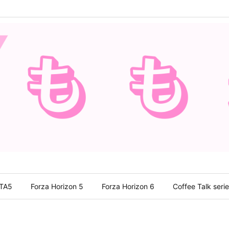
TA5
Forza Horizon 5
Forza Horizon 6
Coffee Talk seri