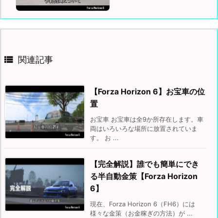

関連記事
【Forza Horizon 6】お宝車の位
置
お宝車 お宝車は全9か所存在します。車
両はいろいろな場所に放置されていま
す。 お ...
【完全解説】誰でも簡単にでき
る半自動金策【Forza Horizon
6】
現在、Forza Horizon 6（FH6）には
様々な金策（お金稼ぎの方法）が ...