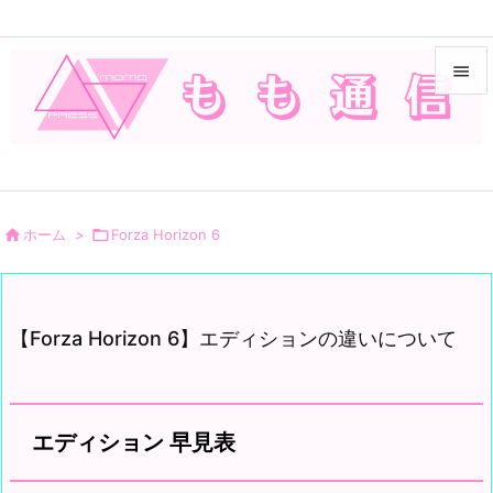


メニュ

サイド


ホーム
>

Forza Horizon 6
前へ

次へ
【Forza Horizon 6】エディションの違いについて

検索
エディション 早見表