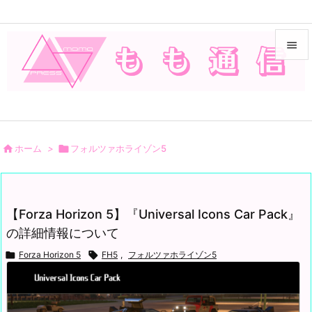


メニュ

サイド


ホーム
>

フォルツァホライゾン5
前へ

次へ
【Forza Horizon 5】『Universal Icons Car Pack』

の詳細情報について
検索

Forza Horizon 5

FH5
,
フォルツァホライゾン5