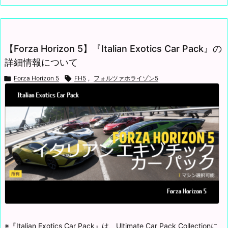
【Forza Horizon 5】『Italian Exotics Car Pack』の
詳細情報について

Forza Horizon 5

FH5
,
フォルツァホライゾン5
※『Italian Exotics Car Pack』は、Ultimate Car Pack Collectionに