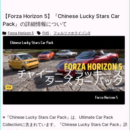
【Forza Horizon 5】『Chinese Lucky Stars Car
Pack』の詳細情報について

Forza Horizon 5

FH5
,
フォルツァホライゾン5
※『Chinese Lucky Stars Car Pack』は、Ultimate Car Pack
Collectionに含まれています。
『Chinese Lucky Stars Car Pack』詳