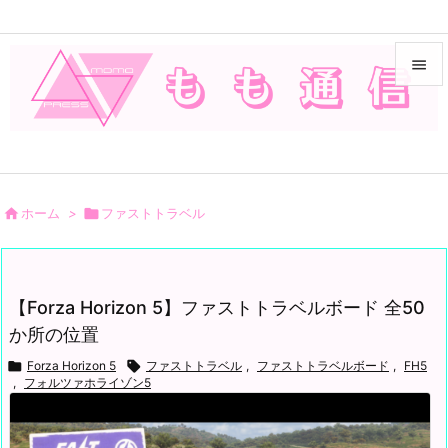


メニュ

サイド


ホーム
>

ファストトラベル
前へ

次へ
【Forza Horizon 5】ファストトラベルボード 全50

か所の位置
検索

Forza Horizon 5

ファストトラベル
,
ファストトラベルボード
,
FH5
,
フォルツァホライゾン5