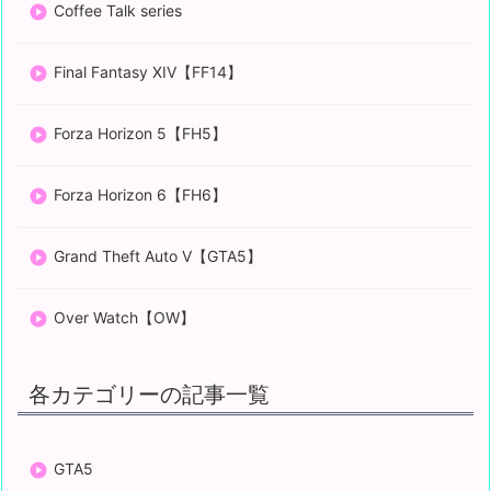
Coffee Talk series
Final Fantasy XIV【FF14】
Forza Horizon 5【FH5】
Forza Horizon 6【FH6】
Grand Theft Auto V【GTA5】
Over Watch【OW】
各カテゴリーの記事一覧
GTA5