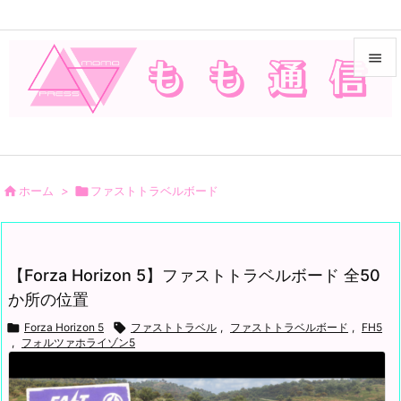


メニュ

サイド


ホーム
>

ファストトラベルボード
前へ

次へ
【Forza Horizon 5】ファストトラベルボード 全50

か所の位置
検索

Forza Horizon 5

ファストトラベル
,
ファストトラベルボード
,
FH5
,
フォルツァホライゾン5